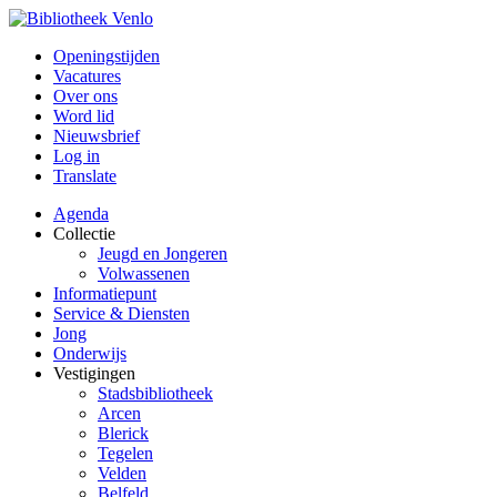
Openingstijden
Vacatures
Over ons
Word lid
Nieuwsbrief
Log in
Translate
Agenda
Collectie
Jeugd en Jongeren
Volwassenen
Informatiepunt
Service & Diensten
Jong
Onderwijs
Vestigingen
Stadsbibliotheek
Arcen
Blerick
Tegelen
Velden
Belfeld