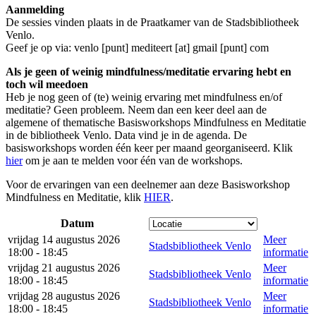
Aanmelding
De sessies vinden plaats in de Praatkamer van de Stadsbibliotheek
Venlo.
Geef je op via:
venlo [punt] mediteert [at] gmail [punt] com
Als je geen of weinig mindfulness/meditatie ervaring hebt en
toch wil meedoen
Heb je nog geen of (te) weinig ervaring met mindfulness en/of
meditatie? Geen probleem. Neem dan een keer deel aan de
algemene of thematische Basisworkshops Mindfulness en Meditatie
in de bibliotheek Venlo. Data vind je in de agenda. De
basisworkshops worden één keer per maand georganiseerd. Klik
hier
om je aan te melden voor één van de workshops.
Voor de ervaringen van een deelnemer aan deze Basisworkshop
Mindfulness en Meditatie, klik
HIER
.
Datum
vrijdag 14 augustus 2026
Meer
Stadsbibliotheek Venlo
18:00 - 18:45
informatie
vrijdag 21 augustus 2026
Meer
Stadsbibliotheek Venlo
18:00 - 18:45
informatie
vrijdag 28 augustus 2026
Meer
Stadsbibliotheek Venlo
18:00 - 18:45
informatie