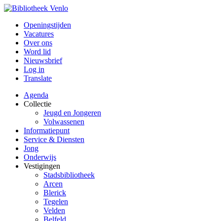
Openingstijden
Vacatures
Over ons
Word lid
Nieuwsbrief
Log in
Translate
Agenda
Collectie
Jeugd en Jongeren
Volwassenen
Informatiepunt
Service & Diensten
Jong
Onderwijs
Vestigingen
Stadsbibliotheek
Arcen
Blerick
Tegelen
Velden
Belfeld