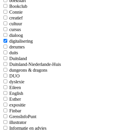
boekstart
Bookclub
Connie
creatief
cultuur
cursus
dialoog
digitalisering
dreumes
duits
Duitsland
Duitsland-Niederlande-Huis
dungeons & dragons
DUO
dyslexie
Eileen
English
Esther
expositie
Finbar
GrensInfoPunt
illustrator
Informatie en advies