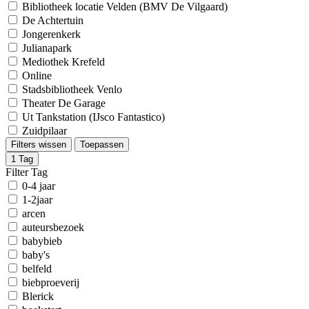
Bibliotheek locatie Velden (BMV De Vilgaard)
De Achtertuin
Jongerenkerk
Julianapark
Mediothek Krefeld
Online
Stadsbibliotheek Venlo
Theater De Garage
Ut Tankstation (IJsco Fantastico)
Zuidpilaar
Filters wissen
Toepassen
1
Tag
Filter Tag
0-4 jaar
1-2jaar
arcen
auteursbezoek
babybieb
baby's
belfeld
biebproeverij
Blerick