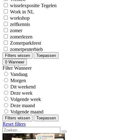
wisselexpositie Tegelen
Work in NL
workshop
zelfkennis
zomer
zomerlezen
Zomerparkfeest
zomerpeuterbieb
Filters wissen
Toepassen
0
Wanneer
Filter Wanneer
Vandaag
Morgen
Dit weekend
Deze week
Volgende week
Deze maand
Volgende maand
Filters wissen
Toepassen
Reset filters