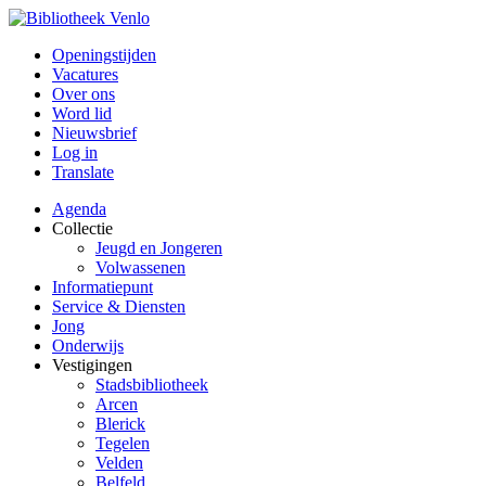
Openingstijden
Vacatures
Over ons
Word lid
Nieuwsbrief
Log in
Translate
Agenda
Collectie
Jeugd en Jongeren
Volwassenen
Informatiepunt
Service & Diensten
Jong
Onderwijs
Vestigingen
Stadsbibliotheek
Arcen
Blerick
Tegelen
Velden
Belfeld