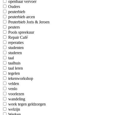
openbaar vervoer
Ouders
peuterbieb
peuterbieb arcen
Peuterbieb Joris & Jeroen
peuters
Pools spreekuur
Repair Café
reperaties
studenten
studeren
taal
taalhuis
taal leren
tegelen
tekenworkshop
velden
venlo
voorlezen
wandeling
week tegen geldzorgen
welzijn
Werken