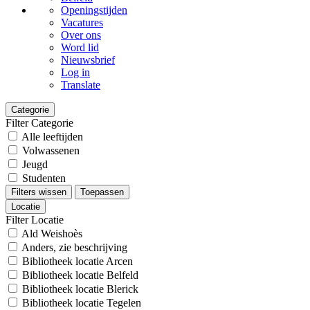
Openingstijden
Vacatures
Over ons
Word lid
Nieuwsbrief
Log in
Translate
Categorie
Filter Categorie
Alle leeftijden
Volwassenen
Jeugd
Studenten
Filters wissen
Toepassen
Locatie
Filter Locatie
Ald Weishoès
Anders, zie beschrijving
Bibliotheek locatie Arcen
Bibliotheek locatie Belfeld
Bibliotheek locatie Blerick
Bibliotheek locatie Tegelen