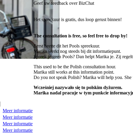
Geef uw feedback over BizChat
Het spreekuur is gratis, dus loop gerust binnen!
The consultation is free, so feel free to drop by!
Eerst heette dit het Pools spreekuur.
Marika werkt nog steeds bij dit informatiepunt.
Spreek je geen Pools? Dan helpt Marika je. Zij regelt 
This used to be the Polish consultation hour.
Marika still works at this information point.
Do you not speak Polish? Marika will help you. She w
Wcześniej nazywało się to polskim dyżurem.
Marika nadal pracuje w tym punkcie informacy
Meer informatie
Meer informatie
Meer informatie
Meer informatie