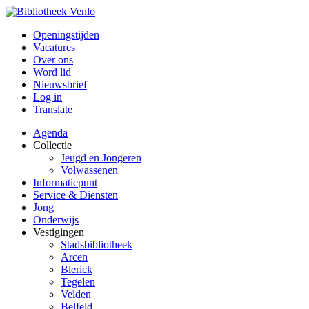
Openingstijden
Vacatures
Over ons
Word lid
Nieuwsbrief
Log in
Translate
Agenda
Collectie
Jeugd en Jongeren
Volwassenen
Informatiepunt
Service & Diensten
Jong
Onderwijs
Vestigingen
Stadsbibliotheek
Arcen
Blerick
Tegelen
Velden
Belfeld