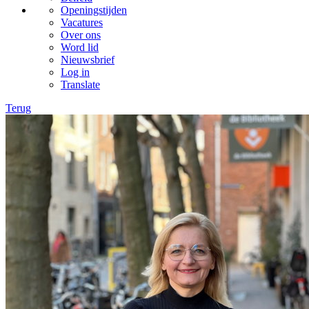
Openingstijden
Vacatures
Over ons
Word lid
Nieuwsbrief
Log in
Translate
Terug