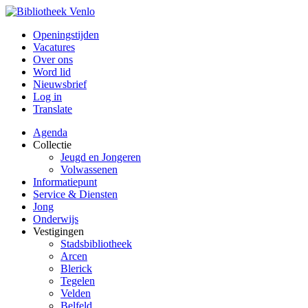
Openingstijden
Vacatures
Over ons
Word lid
Nieuwsbrief
Log in
Translate
Agenda
Collectie
Jeugd en Jongeren
Volwassenen
Informatiepunt
Service & Diensten
Jong
Onderwijs
Vestigingen
Stadsbibliotheek
Arcen
Blerick
Tegelen
Velden
Belfeld