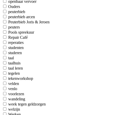
openbaar vervoer
Ouders
peuterbieb
peuterbieb arcen
Peuterbieb Joris & Jeroen
peuters
Pools spreekuur
Repair Café
reperaties
studenten
studeren
taal
taalhuis
taal leren
tegelen
tekenworkshop
velden
venlo
voorlezen
wandeling
week tegen geldzorgen
welzijn
Werken