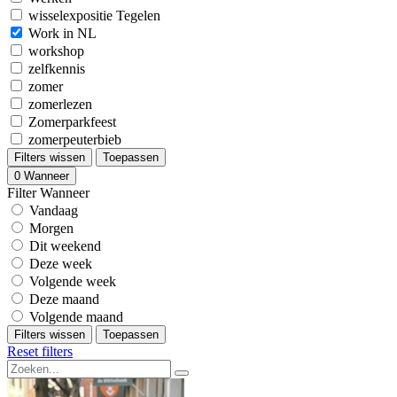
wisselexpositie Tegelen
Work in NL
workshop
zelfkennis
zomer
zomerlezen
Zomerparkfeest
zomerpeuterbieb
Filters wissen
Toepassen
0
Wanneer
Filter Wanneer
Vandaag
Morgen
Dit weekend
Deze week
Volgende week
Deze maand
Volgende maand
Filters wissen
Toepassen
Reset filters