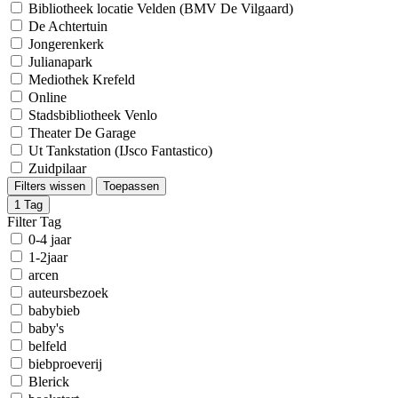
Bibliotheek locatie Velden (BMV De Vilgaard)
De Achtertuin
Jongerenkerk
Julianapark
Mediothek Krefeld
Online
Stadsbibliotheek Venlo
Theater De Garage
Ut Tankstation (IJsco Fantastico)
Zuidpilaar
Filters wissen
Toepassen
1
Tag
Filter Tag
0-4 jaar
1-2jaar
arcen
auteursbezoek
babybieb
baby's
belfeld
biebproeverij
Blerick