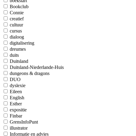
boekstart
Bookclub
Connie
creatief
cultuur
cursus
dialoog
digitalisering
dreumes
duits
Duitsland
Duitsland-Niederlande-Huis
dungeons & dragons
DUO
dyslexie
Eileen
English
Esther
expositie
Finbar
GrensInfoPunt
illustrator
Informatie en advies