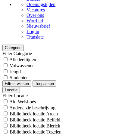
Openingstijden
Vacatures
Over ons
Word lid
Nieuwsbrief
Log in
Translate
Categorie
Filter Categorie
Alle leeftijden
Volwassenen
Jeugd
Studenten
Filters wissen
Toepassen
Locatie
Filter Locatie
Ald Weishoès
Anders, zie beschrijving
Bibliotheek locatie Arcen
Bibliotheek locatie Belfeld
Bibliotheek locatie Blerick
Bibliotheek locatie Tegelen