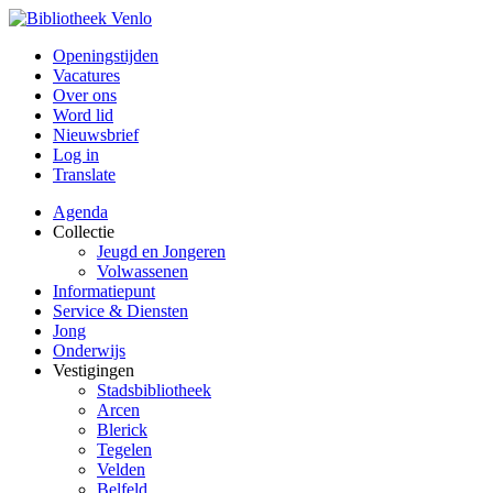
Openingstijden
Vacatures
Over ons
Word lid
Nieuwsbrief
Log in
Translate
Agenda
Collectie
Jeugd en Jongeren
Volwassenen
Informatiepunt
Service & Diensten
Jong
Onderwijs
Vestigingen
Stadsbibliotheek
Arcen
Blerick
Tegelen
Velden
Belfeld