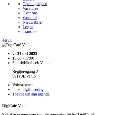
Openingstijden
Vacatures
Over ons
Word lid
Nieuwsbrief
Log in
Translate
Terug
vr 31 okt 2025
15:00 - 17:00
Stadsbibliotheek Venlo
Begijnengang 2
5911 JL Venlo
Volwassenen
digitalisering
Toevoegen aan agenda
DigiCafé Venlo
Stel al je vragen over digitale apparaten bij het DigiCafé!