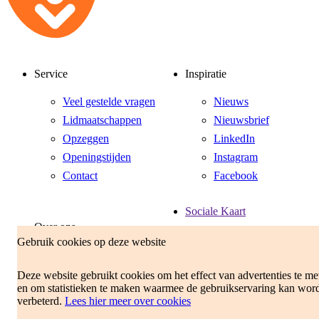
Service
Inspiratie
Veel gestelde vragen
Nieuws
Lidmaatschappen
Nieuwsbrief
Opzeggen
LinkedIn
Openingstijden
Instagram
Contact
Facebook
Sociale Kaart
Over ons
Gebruik cookies op deze website
Medewerkers
Werken bij
Deze website gebruikt cookies om het effect van advertenties te me
en om statistieken te maken waarmee de gebruikservaring kan wor
Vacatures
verbeterd.
Lees hier meer over cookies
Vrijwilligers